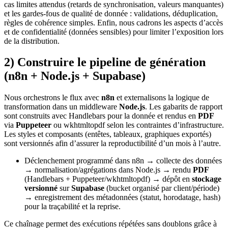
cas limites attendus (retards de synchronisation, valeurs manquantes)
et les gardes-fous de qualité de donnée : validations, déduplication,
règles de cohérence simples. Enfin, nous cadrons les aspects d’accès
et de confidentialité (données sensibles) pour limiter l’exposition lors
de la distribution.
2) Construire le pipeline de génération
(n8n + Node.js + Supabase)
Nous orchestrons le flux avec
n8n
et externalisons la logique de
transformation dans un middleware
Node.js
. Les gabarits de rapport
sont construits avec Handlebars pour la donnée et rendus en
PDF
via
Puppeteer
ou wkhtmltopdf selon les contraintes d’infrastructure.
Les styles et composants (entêtes, tableaux, graphiques exportés)
sont versionnés afin d’assurer la reproductibilité d’un mois à l’autre.
Déclenchement programmé dans n8n → collecte des données
→ normalisation/agrégations dans Node.js → rendu
PDF
(Handlebars + Puppeteer/wkhtmltopdf) → dépôt en
stockage
versionné
sur
Supabase
(bucket organisé par client/période)
→ enregistrement des métadonnées (statut, horodatage, hash)
pour la traçabilité et la reprise.
Ce chaînage permet des exécutions répétées sans doublons grâce à