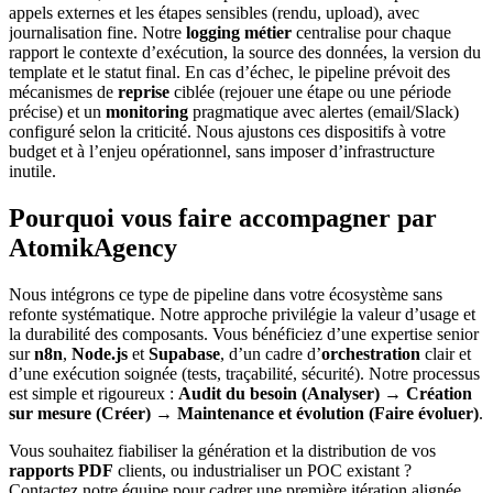
appels externes et les étapes sensibles (rendu, upload), avec
journalisation fine. Notre
logging métier
centralise pour chaque
rapport le contexte d’exécution, la source des données, la version du
template et le statut final. En cas d’échec, le pipeline prévoit des
mécanismes de
reprise
ciblée (rejouer une étape ou une période
précise) et un
monitoring
pragmatique avec alertes (email/Slack)
configuré selon la criticité. Nous ajustons ces dispositifs à votre
budget et à l’enjeu opérationnel, sans imposer d’infrastructure
inutile.
Pourquoi vous faire accompagner par
AtomikAgency
Nous intégrons ce type de pipeline dans votre écosystème sans
refonte systématique. Notre approche privilégie la valeur d’usage et
la durabilité des composants. Vous bénéficiez d’une expertise senior
sur
n8n
,
Node.js
et
Supabase
, d’un cadre d’
orchestration
clair et
d’une exécution soignée (tests, traçabilité, sécurité). Notre processus
est simple et rigoureux :
Audit du besoin (Analyser)
→
Création
sur mesure (Créer)
→
Maintenance et évolution (Faire évoluer)
.
Vous souhaitez fiabiliser la génération et la distribution de vos
rapports PDF
clients, ou industrialiser un POC existant ?
Contactez notre équipe pour cadrer une première itération alignée