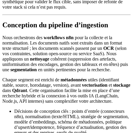
synthétique pour valider le flux cible, sans imposer de refonte de
votre stack si cela n’est pas requis.
Conception du pipeline d’ingestion
Nous orchestrons des
workflows n8n
pour la collecte et la
normalisation. Les documents natifs sont extraits dans un format
texte structuré ; les documents scannés passent par un
OCR
(selon
vos contraintes, solution open-source ou service SaaS). Nous
appliquons un
nettoyage
cohérent (suppression des artefacts,
uniformisation des encodages, gestion des tableaux et en-têtes) puis
une
segmentation
en unités pertinentes pour la recherche.
Chaque segment est enrichi de
métadonnées
utiles (identifiant
stable, source, horodatage, version), avant
vectorisation
et
stockage
dans
Qdrant
. Cette organisation facilite la mise en place d’une
recherche hybride et la connexion à vos outils IA (LangChain,
Node.js, API internes) sans complexifier votre architecture.
Décisions de conception clés : points d’entrée (connecteurs
n8n), normalisation (texte/HTML), stratégie de segmentation,
modèle d’embeddings, schéma de métadonnées, politique
d’upsert/idempotence, fréquence d’actualisation, gestion des
erreurs et des reprises, seuils de qualité.