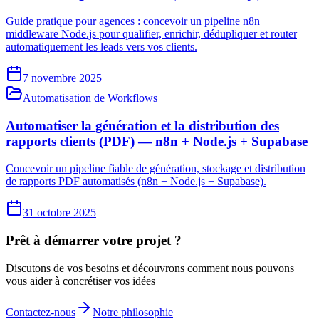
Guide pratique pour agences : concevoir un pipeline n8n +
middleware Node.js pour qualifier, enrichir, dédupliquer et router
automatiquement les leads vers vos clients.
7 novembre 2025
Automatisation de Workflows
Automatiser la génération et la distribution des
rapports clients (PDF) — n8n + Node.js + Supabase
Concevoir un pipeline fiable de génération, stockage et distribution
de rapports PDF automatisés (n8n + Node.js + Supabase).
31 octobre 2025
Prêt à démarrer votre projet ?
Discutons de vos besoins et découvrons comment nous pouvons
vous aider à concrétiser vos idées
Contactez-nous
Notre philosophie