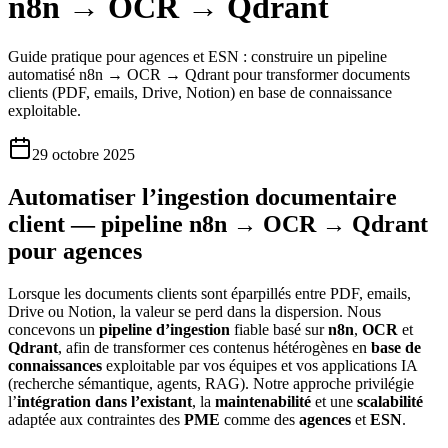
n8n → OCR → Qdrant
Guide pratique pour agences et ESN : construire un pipeline
automatisé n8n → OCR → Qdrant pour transformer documents
clients (PDF, emails, Drive, Notion) en base de connaissance
exploitable.
29 octobre 2025
Automatiser l’ingestion documentaire
client — pipeline n8n → OCR → Qdrant
pour agences
Lorsque les documents clients sont éparpillés entre PDF, emails,
Drive ou Notion, la valeur se perd dans la dispersion. Nous
concevons un
pipeline d’ingestion
fiable basé sur
n8n
,
OCR
et
Qdrant
, afin de transformer ces contenus hétérogènes en
base de
connaissances
exploitable par vos équipes et vos applications IA
(recherche sémantique, agents, RAG). Notre approche privilégie
l’
intégration dans l’existant
, la
maintenabilité
et une
scalabilité
adaptée aux contraintes des
PME
comme des
agences
et
ESN
.