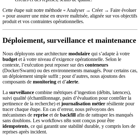
Cette étape suit notre méthode « Analyser → Créer → Faire évoluer
» pour assurer une mise en œuvre maîtrisée, alignée sur vos objectifs
produit et vos contraintes opérationnelles.
Déploiement, surveillance et maintenance
Nous déployons une architecture
modulaire
qui s’adapte à votre
budget
et à votre niveau d’exigence opérationnelle. Selon le
contexte, l’exécution peut reposer sur des
conteneurs
(Docker/Swarm) ou des environnements managés. Pour certains cas,
un déploiement simple suffit ; pour d’autres, nous ajoutons des
composants de
monitoring
et d’
alerte
.
La
surveillance
combine métriques d’ingestion (débits, latences),
suivi qualité (échantillonnage, pairs d’évaluation pour contrôler la
pertinence de la recherche) et
journalisation métier
résiliente pour
tracer chaque étape. En cas d’erreur, nous prévoyons des
mécanismes de
reprise
et de
backfill
afin de rattraper les manqués
sans doublons. Les workflows n8n sont conçus pour être
idempotents
, ce qui garantit une stabilité durable, y compris lors de
reprises après incident.