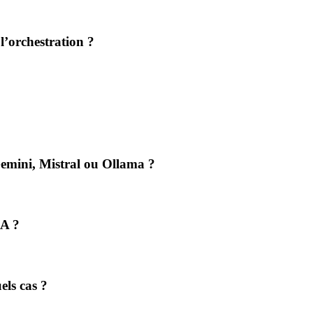
 l’orchestration ?
emini, Mistral ou Ollama ?
IA ?
els cas ?