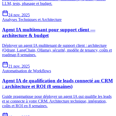
LLM, tests, phasage et budget.
24 nov. 2025
Analyses Techniques et Architecture
Agent IA multitenant pour support client —
architecture & budget
Déployer un agent IA multitenant de support client : architecture
(Qdrant, LangChain, Ollama), sécurité, modèle de tenancy, coûts et
roadmap 8 semaines.
21 nov. 2025
Automatisation de Workflows
Agent IA de qualification de leads connecté au CRM
: architecture et ROI (8 semaines)
Guide pragmatique pour déployer un agent IA qui qualifie les leads
et se connecte à votre CRM. Architecture technique, intégration,
coûts et ROI en 8 semaines.