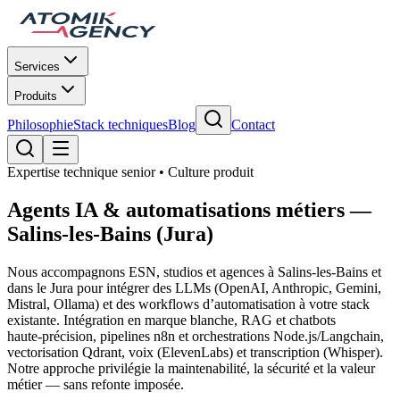
Services
Produits
Philosophie
Stack techniques
Blog
Contact
Expertise technique senior • Culture produit
Agents IA
&
automatisations métiers
—
Salins‑les‑Bains (Jura)
Nous accompagnons ESN, studios et agences à Salins‑les‑Bains et
dans le Jura pour intégrer des LLMs (OpenAI, Anthropic, Gemini,
Mistral, Ollama) et des workflows d’automatisation à votre stack
existante. Intégration en marque blanche, RAG et chatbots
haute‑précision, pipelines n8n et orchestrations Node.js/Langchain,
vectorisation Qdrant, voix (ElevenLabs) et transcription (Whisper).
Notre approche privilégie la maintenabilité, la sécurité et la valeur
métier — sans refonte imposée.