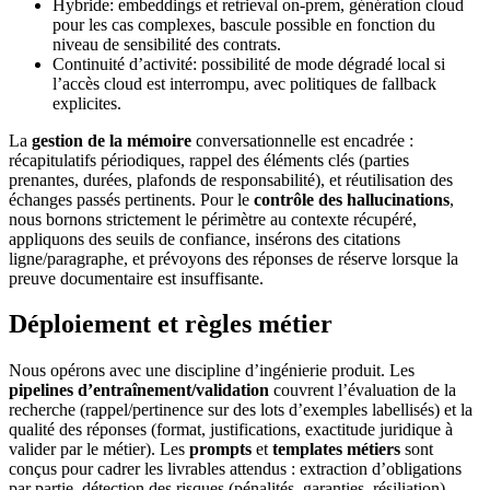
Hybride: embeddings et retrieval on-prem, génération cloud
pour les cas complexes, bascule possible en fonction du
niveau de sensibilité des contrats.
Continuité d’activité: possibilité de mode dégradé local si
l’accès cloud est interrompu, avec politiques de fallback
explicites.
La
gestion de la mémoire
conversationnelle est encadrée :
récapitulatifs périodiques, rappel des éléments clés (parties
prenantes, durées, plafonds de responsabilité), et réutilisation des
échanges passés pertinents. Pour le
contrôle des hallucinations
,
nous bornons strictement le périmètre au contexte récupéré,
appliquons des seuils de confiance, insérons des citations
ligne/paragraphe, et prévoyons des réponses de réserve lorsque la
preuve documentaire est insuffisante.
Déploiement et règles métier
Nous opérons avec une discipline d’ingénierie produit. Les
pipelines d’entraînement/validation
couvrent l’évaluation de la
recherche (rappel/pertinence sur des lots d’exemples labellisés) et la
qualité des réponses (format, justifications, exactitude juridique à
valider par le métier). Les
prompts
et
templates métiers
sont
conçus pour cadrer les livrables attendus : extraction d’obligations
par partie, détection des risques (pénalités, garanties, résiliation),