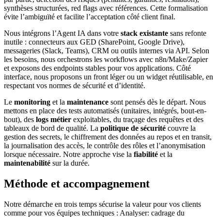
synthèses structurées, red flags avec références. Cette formalisation
évite l’ambiguïté et facilite l’acceptation côté client final.
Nous intégrons l’Agent IA dans votre
stack existante
sans refonte
inutile : connecteurs aux GED (SharePoint, Google Drive),
messageries (Slack, Teams), CRM ou outils internes via API. Selon
les besoins, nous orchestrons les workflows avec n8n/Make/Zapier
et exposons des endpoints stables pour vos applications. Côté
interface, nous proposons un front léger ou un widget réutilisable, en
respectant vos normes de sécurité et d’identité.
Le
monitoring
et la
maintenance
sont pensés dès le départ. Nous
mettons en place des tests automatisés (unitaires, intégrés, bout-en-
bout), des
logs métier
exploitables, du traçage des requêtes et des
tableaux de bord de qualité. La
politique de sécurité
couvre la
gestion des secrets, le chiffrement des données au repos et en transit,
la journalisation des accès, le contrôle des rôles et l’anonymisation
lorsque nécessaire. Notre approche vise la
fiabilité
et la
maintenabilité
sur la durée.
Méthode et accompagnement
Notre démarche en trois temps sécurise la valeur pour vos clients
comme pour vos équipes techniques : Analyser: cadrage du